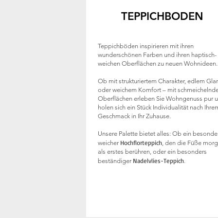
TEPPICHBODEN
Teppichböden inspirieren mit ihren
wunderschönen Farben und ihren haptisch-
weichen Oberflächen zu neuen Wohnideen.
Ob mit strukturiertem Charakter, edlem Gla
oder weichem Komfort – mit schmeichelnd
Oberflächen erleben Sie Wohngenuss pur 
holen sich ein Stück Individualität nach Ihre
Geschmack in Ihr Zuhause.
Unsere Palette bietet alles: Ob ein besonde
Hochflorteppich
weicher
, den die Füße mor
als erstes berühren, oder ein besonders
Nadelvlies-Teppich
beständiger
.