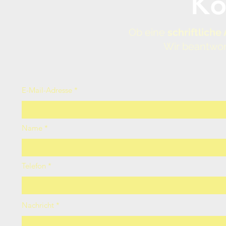
Ko
Ob eine
schriftliche
Wir beantwor
E-Mail-Adresse
Name
Telefon
Nachricht